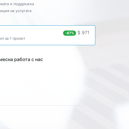
рмата и поддръжка
анция на услугата
$ 971
-87%
п за 1 проект
есна работа с нас