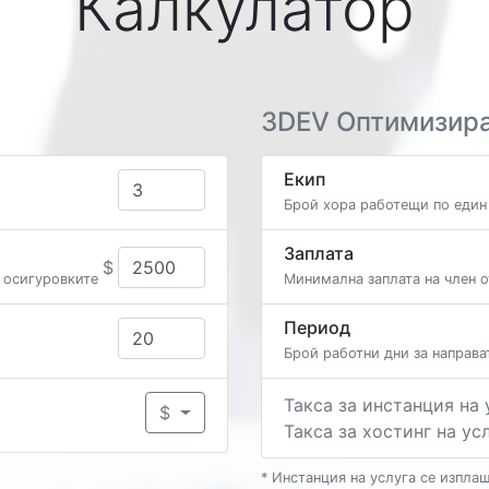
Калкулатор
Loading...
Loading...
Loading...
3DEV Оптимизира
Екип
Брой хора работещи по един
Заплата
$
е осигуровките
Минимална заплата на член о
Период
Брой работни дни за направа
Такса за инстанция на 
$
Такса за хостинг на ус
* Инстанция на услуга се изплащ