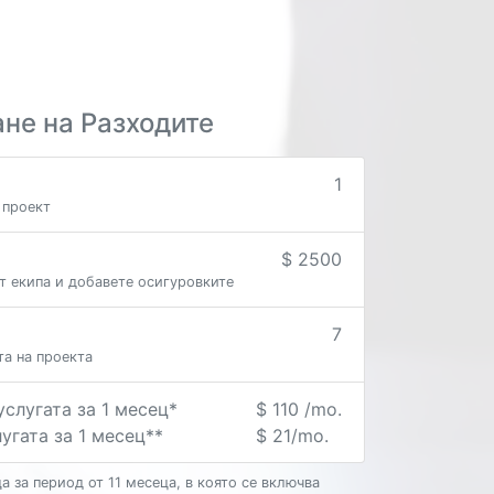
не на Разходите
1
 проект
$ 2500
т екипа и добавете осигуровките
7
та на проекта
услугата за 1 месец*
$ 110 /mo.
лугата за 1 месец**
$ 21/mo.
а за период от 11 месеца, в която се включва