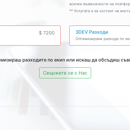
всички възможности на платфо
** Услугата е за хостинг на инст
3DEV Разходи
$ 7200
Оптимизирани разходи по еки
имизираш разходите по екип или искаш да обсъдиш съвм
Свържете се с Нас